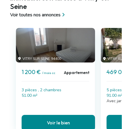
Seine
Voir toutes nos annonces
VITRY SUR SEINE 94400
VITRY SUR S
1 200 €
469 000
Appartement
/ mois cc
3 pièces , 2 chambres
5 pièces , 
51.00 m²
91.00 m²
Avec jardin
Voir le bien