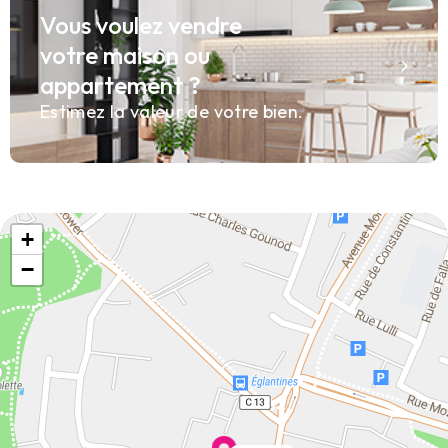
Vous voulez vendre
votre maison ou
appartement ?
Estimez la valeur de votre bien.
+
−