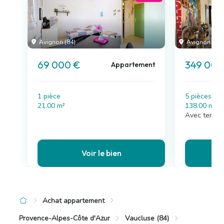
Avignon (84)
Avignon (84)
69 000 €
349 000
Appartement
1 pièce
5 pièces , 
21.00 m²
138.00 m²
Avec terras
Voir le bien
Achat appartement
Provence-Alpes-Côte d'Azur
Vaucluse (84)