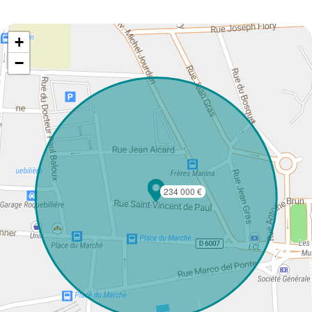
+
−
234 000 €