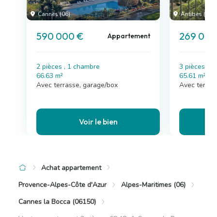
Cannes (06)
Antibes (06)
590 000 €
269 000
Appartement
2 pièces , 1 chambre
3 pièces , 
66.63 m²
65.61 m²
Avec terrasse, garage/box
Avec terras
Voir le bien
Achat appartement
Provence-Alpes-Côte d'Azur
Alpes-Maritimes (06)
Cannes la Bocca (06150)