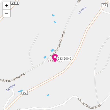
+
−
233 200 €