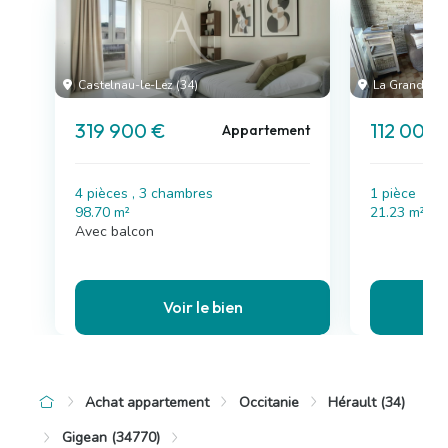
Castelnau-le-Lez (34)
La Grande-Mo
319 900 €
112 000 
Appartement
4 pièces , 3 chambres
1 pièce
98.70 m²
21.23 m²
Avec balcon
Voir le bien
Achat appartement
Occitanie
Hérault (34)
Gigean (34770)