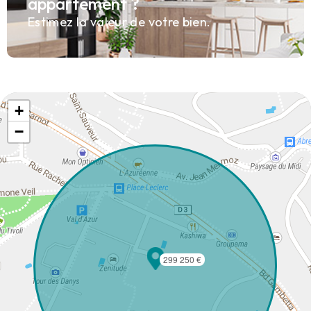
appartement ?
Estimez la valeur de votre bien.
+
−
299 250 €