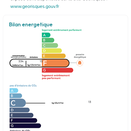
www.georisques.gouv.fr
Bilan energetique
334
13
13