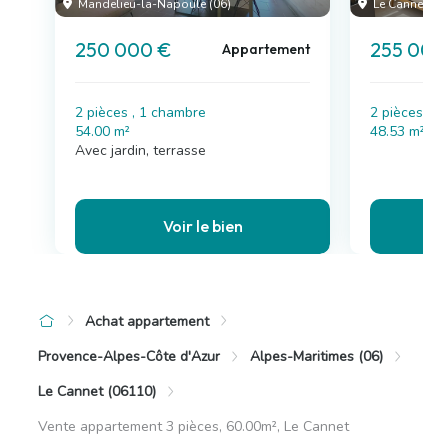
Mandelieu-la-Napoule (06)
Le Cannet (06
250 000 €
255 000
Appartement
2 pièces , 1 chambre
2 pièces , 
54.00 m²
48.53 m²
Avec jardin, terrasse
Voir le bien
Achat appartement
Provence-Alpes-Côte d'Azur
Alpes-Maritimes (06)
Le Cannet (06110)
Vente appartement 3 pièces, 60.00m², Le Cannet