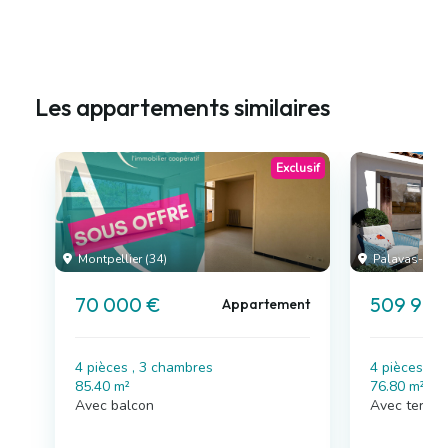
Les appartements similaires
Exclusif
Montpellier (34)
Palavas-les-F
70 000 €
509 900
Appartement
4 pièces , 3 chambres
4 pièces , 
85.40 m²
76.80 m²
Avec balcon
Avec terras