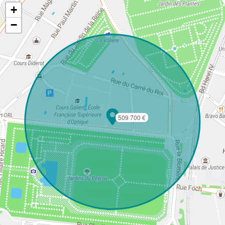
+
−
509 700 €