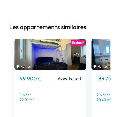
Les appartements similaires
Exclusif
Nantes (44)
Nantes (44)
99 900 €
133 750 
Appartement
1 pièce
2 pièces , 
22.01 m²
29.40 m²