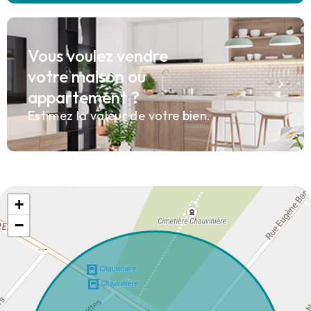
Vous voulez vendre
votre maison ou
appartement ?
Estimez la valeur de votre bien.
+
−