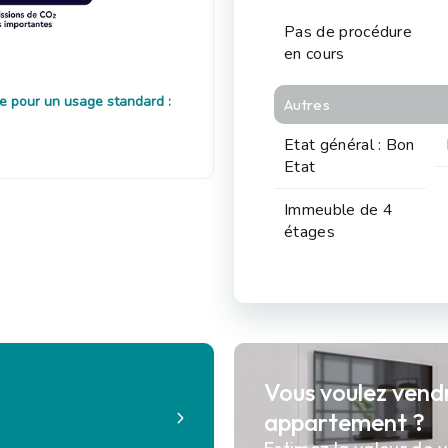
Pas de procédure
en cours
e pour un usage standard :
Autres
Etat général : Bon
Etat
Immeuble de 4
étages
Vous voulez vend
?
appartement ?