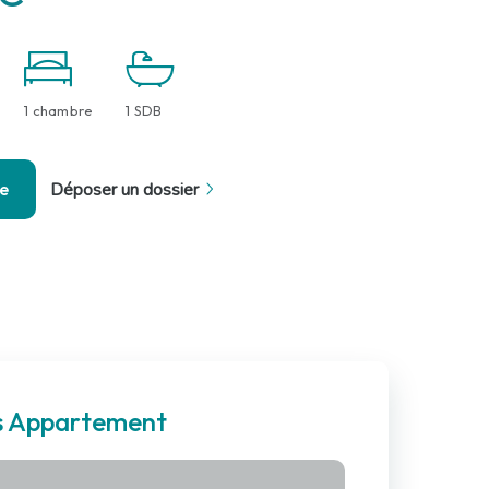
1 chambre
1 SDB
se
Déposer un dossier
es Appartement