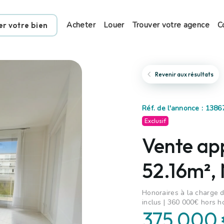
Acheter
Louer
Trouver votre agence
C
er votre bien
Revenir aux résultats
Réf. de l'annonce : 1386
Exclusif
Vente ap
52.16m²,
Honoraires à la charge d
inclus | 360 000€ hors h
375 000