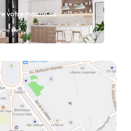
re votre maison ou
otre bien.