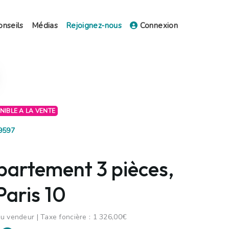
onseils
Médias
Rejoignez-nous
Connexion
ONIBLE A LA VENTE
69597
partement 3 pièces,
Paris 10
u vendeur | Taxe foncière : 1 326,00€