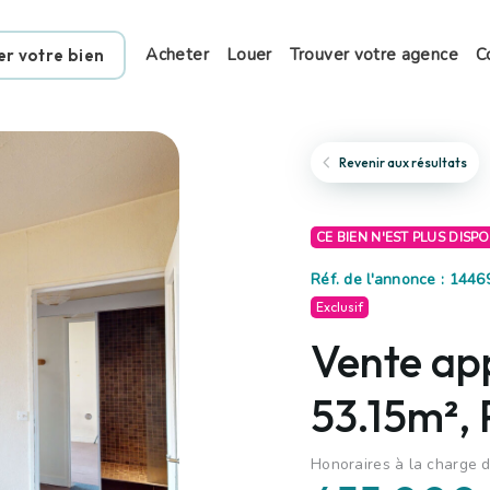
Acheter
Louer
Trouver votre agence
C
er votre bien
Revenir aux résultats
CE BIEN N'EST PLUS DISP
Réf. de l'annonce : 144
Exclusif
Vente ap
53.15m², 
Honoraires à la charge d