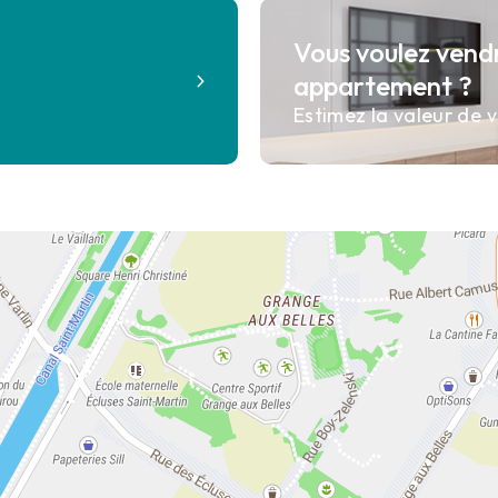
Vous voulez vend
?
appartement ?
Estimez la valeur de v