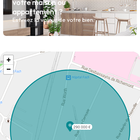
votre maison ou
appartement ?
Estimez la valeur de votre bien.
+
−
290 000 €