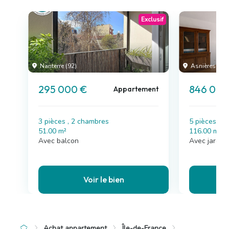
Exclusif
Nanterre (92)
Asnières-sur-
295 000 €
846 000
Appartement
3 pièces , 2 chambres
5 pièces , 
51.00 m²
116.00 m²
Avec balcon
Avec jardin
Voir le bien
Achat appartement
Île-de-France