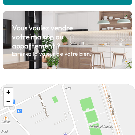
Vous voulez vendre
votre maison ou
appartement ?
Estimez la valeur de votre bien.
+
−