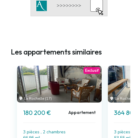
Les appartements similaires
Exclusif
La Rochelle (17)
La Rochelle (
180 200 €
364 800
Appartement
3 pièces , 2 chambres
3 pièces , 
66.95 m²
53.55 m²