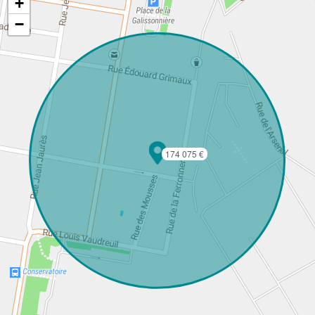
+
−
174 075 €