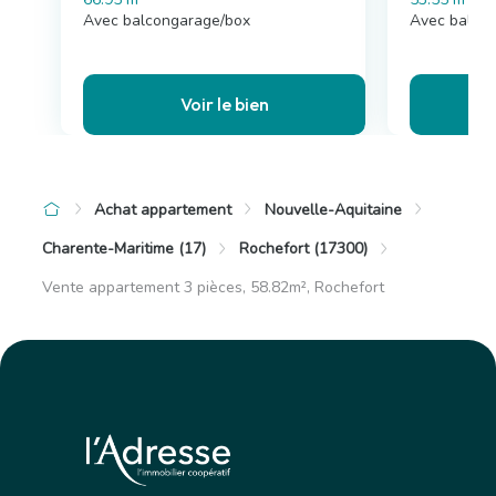
Avec balcongarage/box
Avec balco
Voir le bien
Achat appartement
Nouvelle-Aquitaine
Charente-Maritime (17)
Rochefort (17300)
Vente appartement 3 pièces, 58.82m², Rochefort