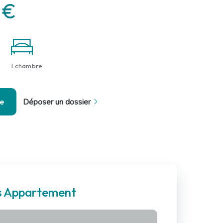
 €
1 chambre
se
Déposer un dossier
es Appartement