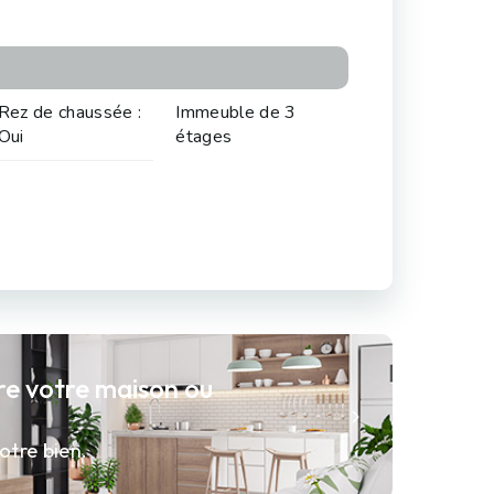
Rez de chaussée :
Immeuble de 3
Oui
étages
re votre maison ou
otre bien.