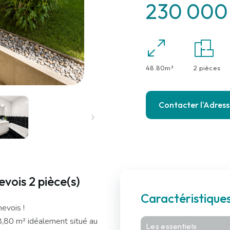
230 000
48.80m²
2 pièces
Contacter l'Adres
vois 2 pièce(s)
Caractéristiqu
evois !
,80 m² idéalement situé au
Les essentiels