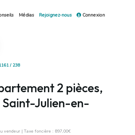
onseils
Médias
Rejoignez-nous
Connexion
1161 / 238
partement 2 pièces,
 Saint-Julien-en-
u vendeur | Taxe foncière : 897,00€