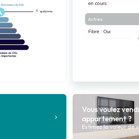
en cours
5
Autres
Fibre : Oui
Vous voulez vend
?
appartement ?
Estimez la valeur de v