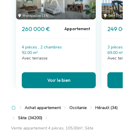
Montpellier (34)
Sète (34)
260 000 €
249 000
Appartement
4 pièces , 2 chambres
3 pièces , 
92.00 m²
69.00 m²
Avec terrasse
Avec terras
Voir le bien
Achat appartement
Occitanie
Hérault (34)
Sète (34200)
Vente appartement 4 pièces, 105.00m², Sète