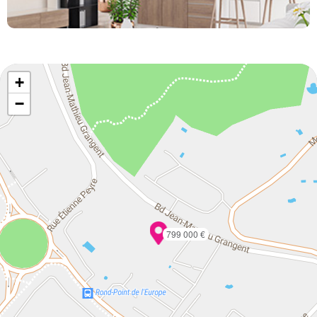
+
−
799 000 €