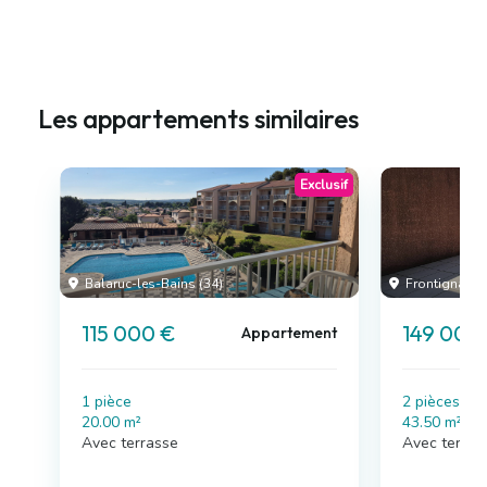
Les appartements similaires
Exclusif
Balaruc-les-Bains (34)
Frontignan (3
115 000 €
149 000
Appartement
1 pièce
2 pièces , 
20.00 m²
43.50 m²
Avec terrasse
Avec terras