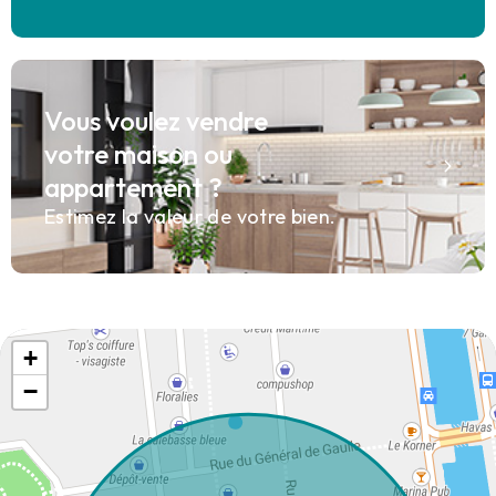
Vous voulez vendre
votre maison ou
appartement ?
Estimez la valeur de votre bien.
+
−