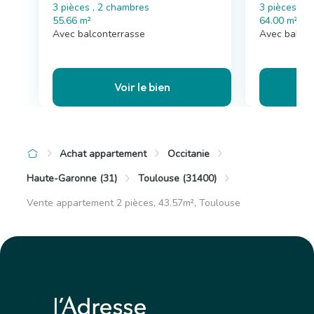
3 pièces , 2 chambres
3 pièces , 
55.66 m²
64.00 m²
Avec balconterrasse
Avec balcon
Voir le bien
Achat appartement
Occitanie
Haute-Garonne (31)
Toulouse (31400)
Vente appartement 2 pièces, 43.57m², Toulouse