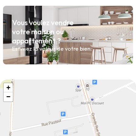
Vous voulez vendre
votre maison ou
appartement ?
Estimez la valeur de votre bien.
+
−