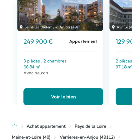
Saint-Barthélemy-d'Anjou (49)
Avrillé (49)
249 900 €
129 900
Appartement
3 pièces , 2 chambres
2 pièces , 
66.84 m²
37.18 m²
Avec balcon
Voir le bien
Achat appartement
Pays de la Loire
Maine-et-Loire (49)
Verrières-en-Anjou (49112)