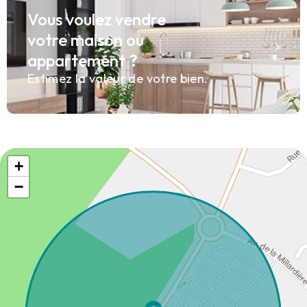
Vous voulez vendre
votre maison ou
appartement ?
Estimez la valeur de votre bien.
+
−