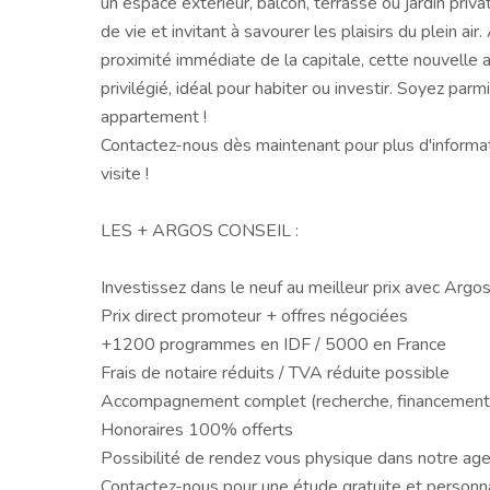
un espace extérieur, balcon, terrasse ou jardin priva
de vie et invitant à savourer les plaisirs du plein air.
proximité immédiate de la capitale, cette nouvelle 
privilégié, idéal pour habiter ou investir. Soyez parm
appartement !
Contactez-nous dès maintenant pour plus d'informat
visite !
LES + ARGOS CONSEIL :
Investissez dans le neuf au meilleur prix avec Argos
Prix direct promoteur + offres négociées
+1200 programmes en IDF / 5000 en France
Frais de notaire réduits / TVA réduite possible
Accompagnement complet (recherche, financement, 
Honoraires 100% offerts
Possibilité de rendez vous physique dans notre ag
Contactez-nous pour une étude gratuite et personn