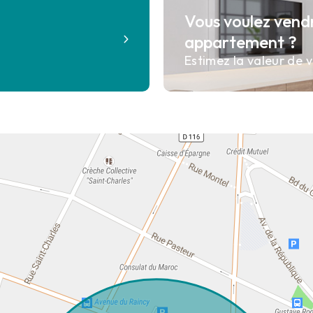
Vous voulez vend
?
appartement ?
Estimez la valeur de v