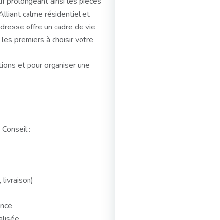
tif prolongeant ainsi les pièces
 Alliant calme résidentiel et
adresse offre un cadre de vie
i les premiers à choisir votre
ions et pour organiser une
 Conseil :
livraison)
ence
alisée