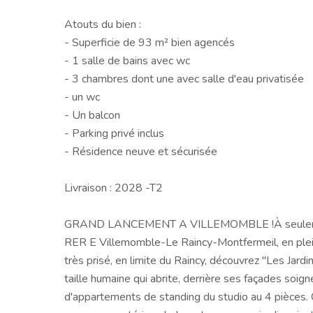
Atouts du bien :
- Superficie de 93 m² bien agencés
- 1 salle de bains avec wc
- 3 chambres dont une avec salle d'eau privatisée
- un wc
- Un balcon
- Parking privé inclus
- Résidence neuve et sécurisée
Livraison : 2028 -T2
GRAND LANCEMENT A VILLEMOMBLE !À seulemen
RER E Villemomble-Le Raincy-Montfermeil, en plein 
très prisé, en limite du Raincy, découvrez "Les Jard
taille humaine qui abrite, derrière ses façades soig
d'appartements de standing du studio au 4 pièces.