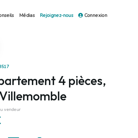
onseils
Médias
Rejoignez-nous
Connexion
63517
partement 4 pièces,
 Villemomble
du vendeur
€