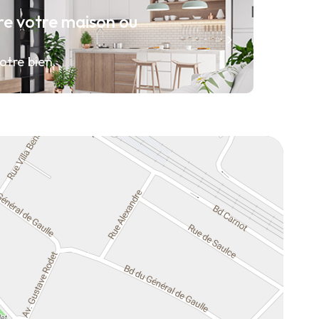
re votre maison ou
otre bien.