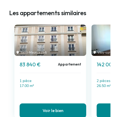
Les appartements similaires
Saint-Maurice (94)
Vitry-sur-Sein
83 840 €
142 000
Appartement
1 pièce
2 pièces , 
17.00 m²
26.50 m²
Voir le bien