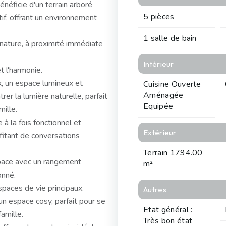
néficie d'un terrain arboré
5 pièces
tif, offrant un environnement
1 salle de bain
 nature, à proximité immédiate
Intérieur
t l'harmonie.
, un espace lumineux et
Cuisine Ouverte
Aménagée
rer la lumière naturelle, parfait
Equipée
ille.
à la fois fonctionnel et
Extérieur
fitant de conversations
Terrain 1794.00
pace avec un rangement
m²
onné.
spaces de vie principaux.
Autres
 un espace cosy, parfait pour se
Etat général :
amille.
Très bon état