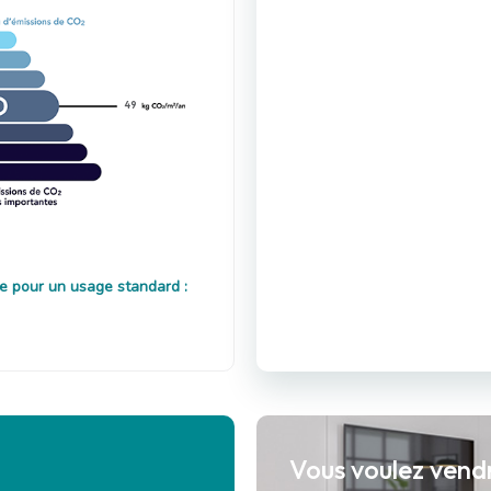
49
e pour un usage standard :
Vous voulez vend
?