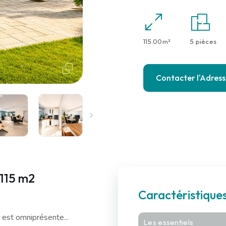
115.00m²
5 pièces
Contacter l'Adres
 115 m2
Caractéristique
 est omniprésente...
Les essentiels