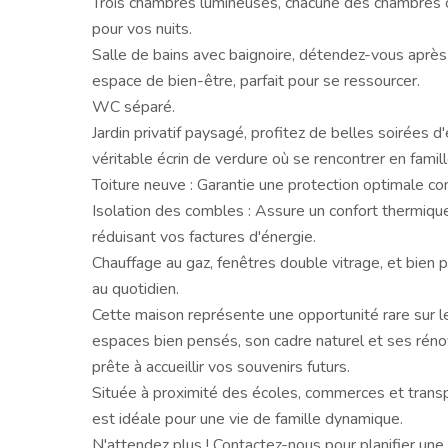
Trois chambres lumineuses, chacune des chambres of
pour vos nuits.
Salle de bains avec baignoire, détendez-vous après
espace de bien-être, parfait pour se ressourcer.
WC séparé.
Jardin privatif paysagé, profitez de belles soirées d'
véritable écrin de verdure où se rencontrer en famil
Toiture neuve : Garantie une protection optimale co
Isolation des combles : Assure un confort thermique
réduisant vos factures d'énergie.
Chauffage au gaz, fenêtres double vitrage, et bien 
au quotidien.
Cette maison représente une opportunité rare sur l
espaces bien pensés, son cadre naturel et ses rénov
prête à accueillir vos souvenirs futurs.
Située à proximité des écoles, commerces et tran
est idéale pour une vie de famille dynamique.
N'attendez plus ! Contactez-nous pour planifier une