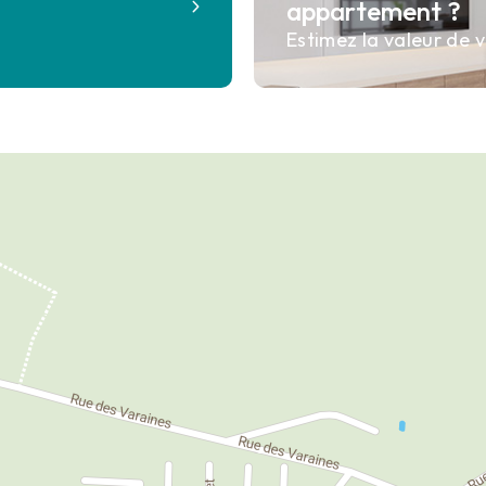
appartement ?
Estimez la valeur de v