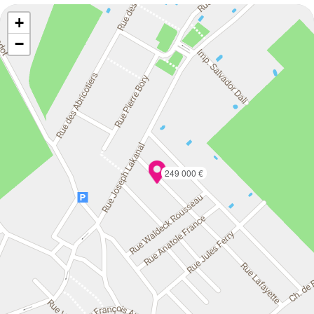
+
−
249 000 €