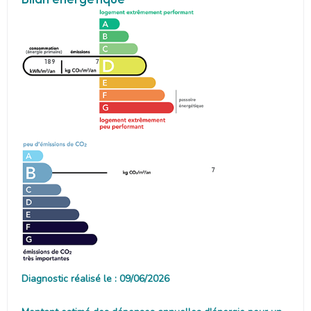
189
7
7
Diagnostic réalisé le : 09/06/2026