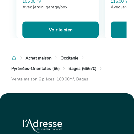
105.00 m²
116.00 m²
Avec jardin, garage/box
Avec jardin,
Voir le bien
Achat maison
Occitanie
Pyrénées-Orientales (66)
Bages (66670)
Vente maison 6 pièces, 160.00m², Bages