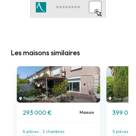
Les maisons similaires
Perpignan (66)
Thuir (66)
293 000 €
399 000
Maison
6 pièces , 3 chambres
5 pièces , 