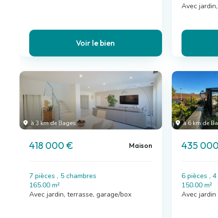
Avec jardin
Voir le bien
à 3 km de Bages
à 6 km de B
418 000 €
435 000
Maison
7 pièces , 5 chambres
6 pièces , 
165.00 m²
150.00 m²
Avec jardin, terrasse, garage/box
Avec jardin