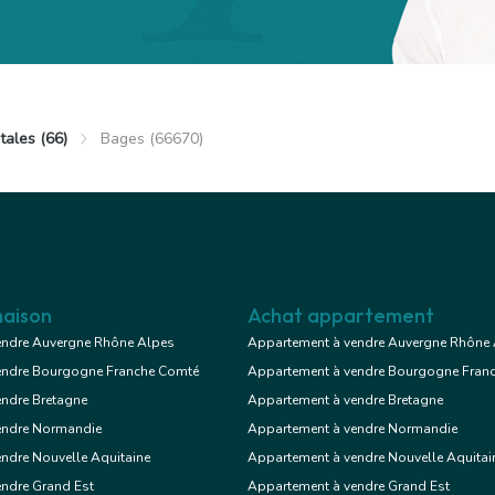
tales (66)
Bages (66670)
ages
 €
Maison
3 chambres
aison
Achat appartement
endre Auvergne Rhône Alpes
Appartement à vendre Auvergne Rhône
endre Bourgogne Franche Comté
Appartement à vendre Bourgogne Fran
Voir le bien
endre Bretagne
Appartement à vendre Bretagne
endre Normandie
Appartement à vendre Normandie
ndre Nouvelle Aquitaine
Appartement à vendre Nouvelle Aquitai
endre Grand Est
Appartement à vendre Grand Est