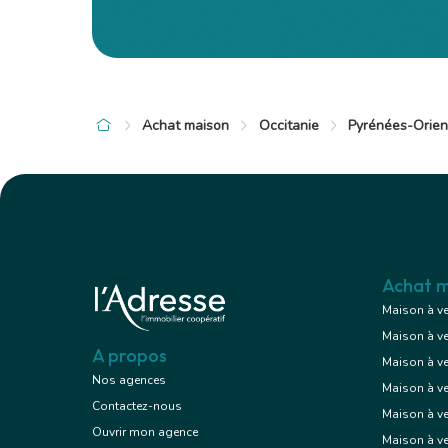
Achat maison
Occitanie
Pyrénées-Orien
à 7 km de Bages
à 7 km de B
110 000 €
299 000
Maison
3 pièces , 2 chambres
5 pièces , 
50.00 m²
100.00 m²
Achat m
Maison à v
Maison à v
Voir le bien
A propos
Maison à v
Nos agences
Maison à v
Contactez-nous
Maison à ve
Ouvrir mon agence
Maison à v