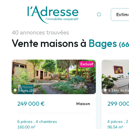
Estim
40 annonces trouvées
Vente maisons à
Bages
(6
Exclusif
Bages (66)
à 3 km de B
249 000 €
299 000
Maison
6 pièces , 4 chambres
4 pièces , 
160.00 m²
96.54 m²