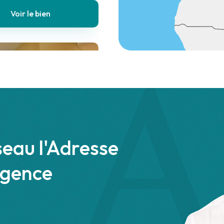
Voir le bien
ages
 €
Maison
seau l'Adresse
3 chambres
agence
e/box
Voir le bien