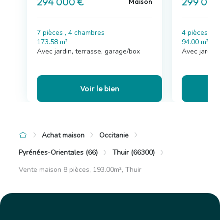
294 000 €
299 000
Maison
7 pièces , 4 chambres
4 pièces , 
173.58 m²
94.00 m²
Avec jardin, terrasse, garage/box
Avec jardin
Voir le bien
Achat maison
Occitanie
Pyrénées-Orientales (66)
Thuir (66300)
Vente maison 8 pièces, 193.00m², Thuir