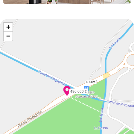
+
−
490 000 €