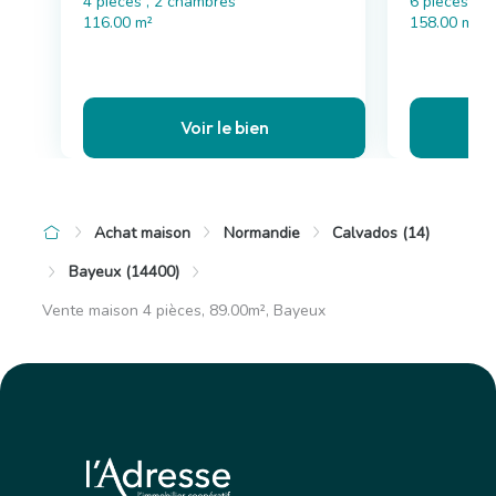
4 pièces , 2 chambres
6 pièces , 
116.00 m²
158.00 m²
Voir le bien
Achat maison
Normandie
Calvados (14)
Bayeux (14400)
Vente maison 4 pièces, 89.00m², Bayeux