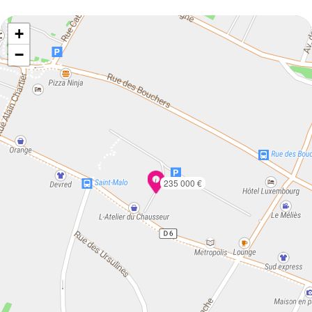
+
−
235 000 €