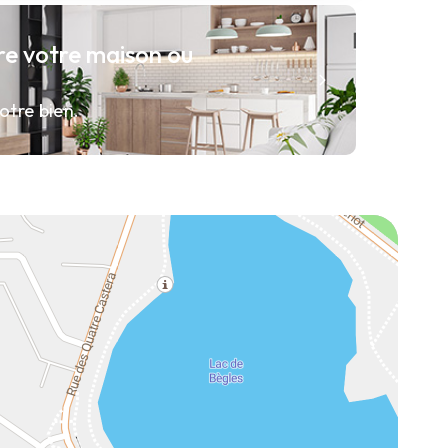
re votre maison ou
otre bien.