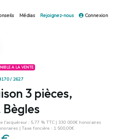
onseils
Médias
Rejoignez-nous
Connexion
ONIBLE A LA VENTE
4170 / 2627
son 3 pièces,
 Bègles
e l'acquéreur : 5,77 % TTC | 330 000€ honoraires
onoraires | Taxe foncière : 1 500,00€