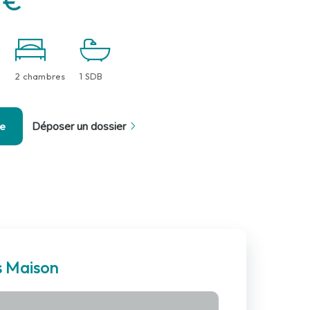
 €
2 chambres
1 SDB
se
Déposer un dossier
s Maison