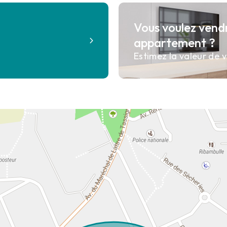
Vous voulez vend
?
appartement ?
Estimez la valeur de v