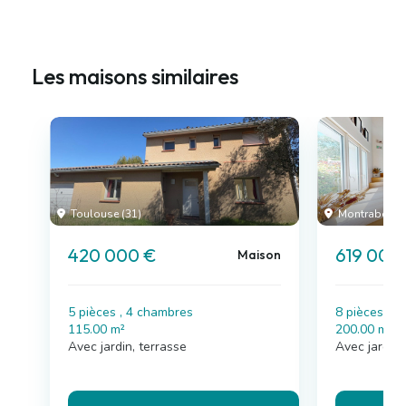
Les maisons similaires
Toulouse (31)
Montrabé (31
420 000 €
619 000
Maison
5 pièces , 4 chambres
8 pièces , 
115.00 m²
200.00 m²
Avec jardin, terrasse
Avec jardin