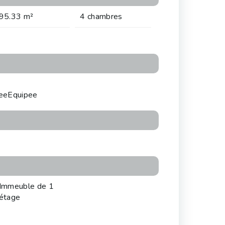
95.33 m²
4 chambres
eeEquipee
Immeuble de 1
étage