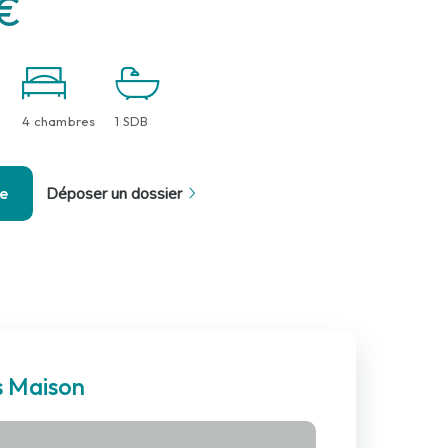
 €
4 chambres
1 SDB
se
Déposer un dossier
s Maison