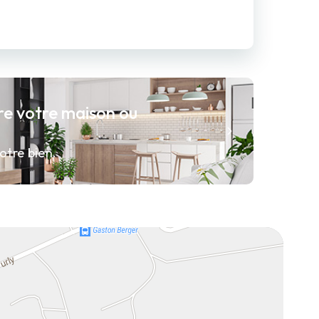
re votre maison ou
otre bien.