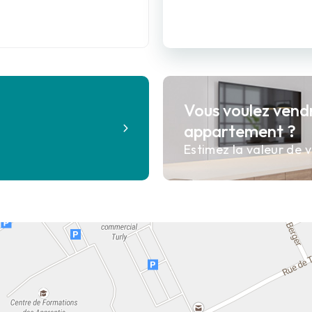
Vous voulez vend
?
appartement ?
Estimez la valeur de v