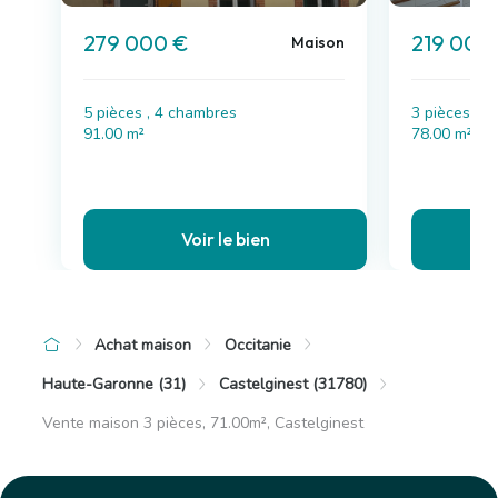
279 000 €
219 000
Maison
5 pièces , 4 chambres
3 pièces , 
91.00 m²
78.00 m²
Voir le bien
Achat maison
Occitanie
Haute-Garonne (31)
Castelginest (31780)
Vente maison 3 pièces, 71.00m², Castelginest