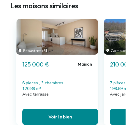
Les maisons similaires
Rabastens (81)
Carmaux (81)
125 000 €
210 000
Maison
6 pièces , 3 chambres
7 pièces , 
120.89 m²
199.89 m²
Avec terrasse
Avec jardin,
Voir le bien