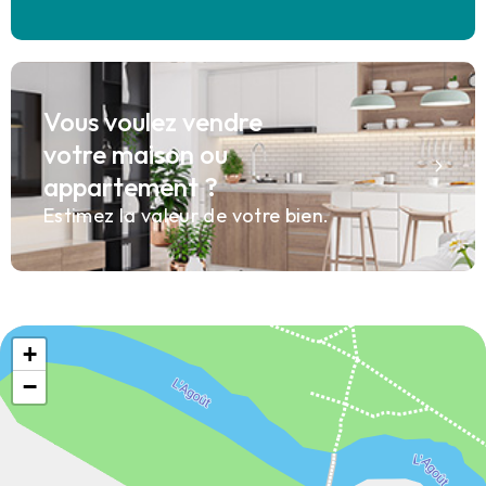
Vous voulez vendre
votre maison ou
appartement ?
Estimez la valeur de votre bien.
+
−