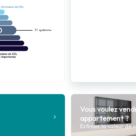
31
Vous voulez vend
?
appartement ?
Estimez la valeur de v