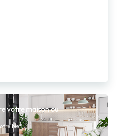
re votre maison ou
otre bien.