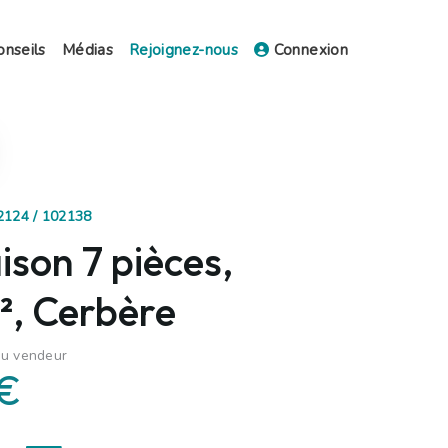
onseils
Médias
Rejoignez-nous
Connexion
02124 / 102138
son 7 pièces,
, Cerbère
du vendeur
 €