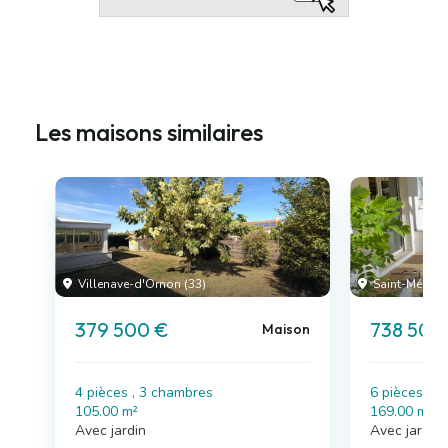
Les maisons similaires
Villenave-d'Ornon (33)
Saint-Médard-
379 500 €
738 500
Maison
4 pièces , 3 chambres
6 pièces , 
105.00 m²
169.00 m²
Avec jardin
Avec jardin,