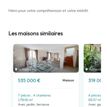
Merci pour votre compréhension et votre intérêt.
Les maisons similaires
Le Raincy (93)
Aubervilliers 
535 000 €
319 000
Maison
7 pièces , 4 chambres
4 pièces , 
178.00 m²
69.57 m²
Avec jardin, terrasse
Avec garag