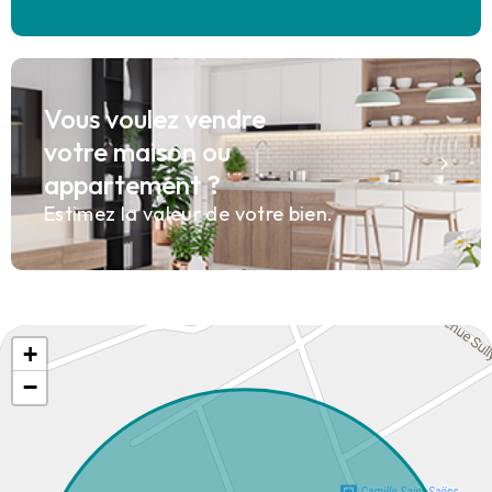
Vous voulez vendre
votre maison ou
appartement ?
Estimez la valeur de votre bien.
+
−