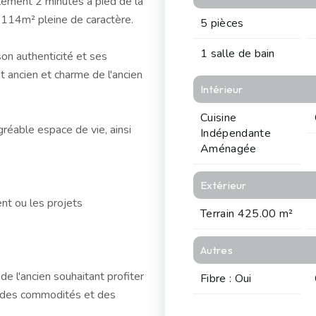
lement 2 minutes à pied de la
 114m² pleine de caractère.
5 pièces
1 salle de bain
on authenticité et ses
 ancien et charme de l'ancien
Intérieur
Cuisine
réable espace de vie, ainsi
Indépendante
Aménagée
Extérieur
ent ou les projets
Terrain 425.00 m²
Autres
e l'ancien souhaitant profiter
Fibre : Oui
e des commodités et des