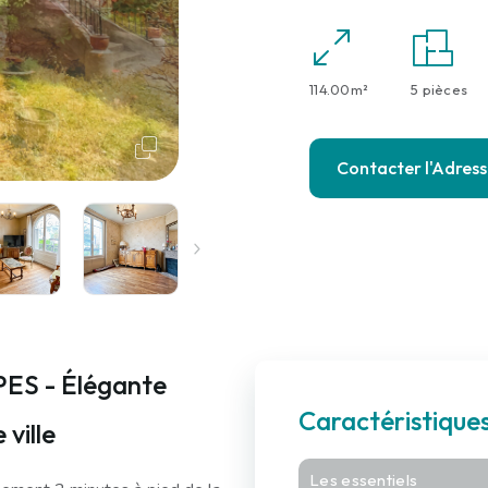
114.00m²
5 pièces
Contacter l'Adres
ES - Élégante
Caractéristique
ville
Les essentiels