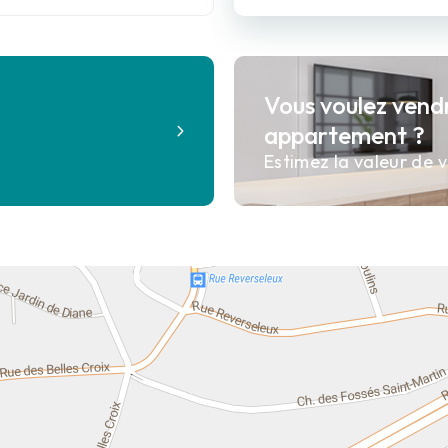
Vous voulez vend
?
appartement ?
Estimez la valeur de v