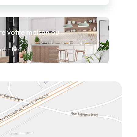
re votre maison ou
otre bien.