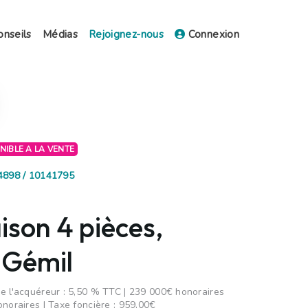
onseils
Médias
Rejoignez-nous
Connexion
ONIBLE A LA VENTE
44898 / 10141795
ison 4 pièces,
 Gémil
e l'acquéreur : 5,50 % TTC | 239 000€ honoraires
onoraires | Taxe foncière : 959,00€