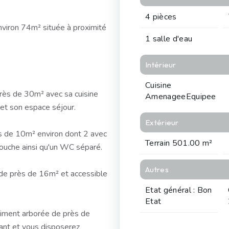
4 pièces
viron 74m² située à proximité
1 salle d'eau
Intérieur
Cuisine
rès de 30m² avec sa cuisine
AmenageeEquipee
 et son espace séjour.
Extérieur
es de 10m² environ dont 2 avec
Terrain 501.00 m²
douche ainsi qu'un WC séparé.
Autres
de près de 16m² et accessible
Etat général : Bon
Etat
oliment arborée de près de
ant et vous disposerez