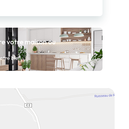
re votre maison ou
otre bien.