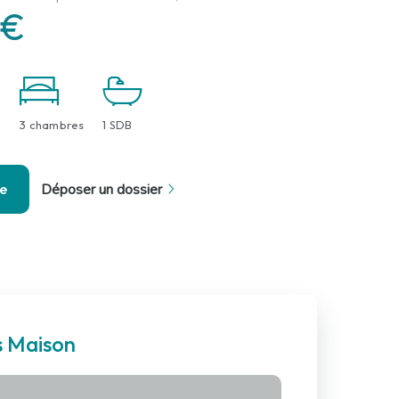
 €
3 chambres
1 SDB
se
Déposer un dossier
s Maison