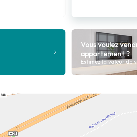
Vous voulez vend
?
appartement ?
Estimez la valeur de v