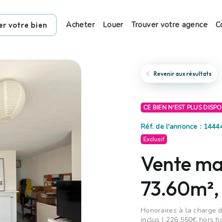
Acheter
Louer
Trouver votre agence
C
er votre bien
Revenir aux résultats
CE BIEN N'EST PLUS DISP
Réf. de l'annonce : 144
Exclusif
Vente ma
73.60m²,
Honoraires à la charge d
inclus | 226 550€ hors h