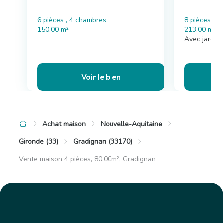
6 pièces , 4 chambres
8 pièces , 
150.00 m²
213.00 m²
Avec jardin
Voir le bien
Achat maison
Nouvelle-Aquitaine
Gironde (33)
Gradignan (33170)
Vente maison 4 pièces, 80.00m², Gradignan