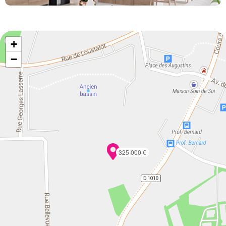
+
−
325 000 €