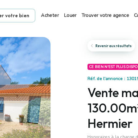
Acheter
Louer
Trouver votre agence
C
er votre bien
Revenir aux résultats
CE BIEN N'EST PLUS DISP
Réf. de l'annonce : 130
Vente mai
130.00m²
Hermier
Honoraires à la charge 