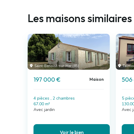
Les maisons similaires
Saint-Benoist-sur-Mer (85)
Talmont
197 000 €
506
Maison
4 pièces , 2 chambres
5 pièc
67.00 m²
130.0
Avec jardin
Avec j
Voir le bien