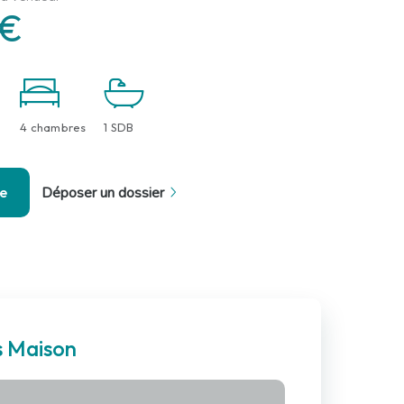
 €
4 chambres
1 SDB
se
Déposer un dossier
s Maison