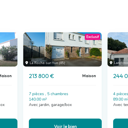
Exclusif
La Roche-sur-Yon (85)
Landeron
213 800 €
244 
Maison
Maison
7 pièces , 5 chambres
4 pièce
140.00 m²
89.00 m
box
Avec jardin, garage/box
Avec te
Voir le bien