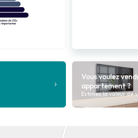
Vous voulez vend
?
appartement ?
Estimez la valeur de v