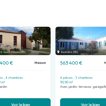
-Saint-Hilaire (85)
Barbâtre (85)
 400 €
563 400 €
Maison
es , 4 chambres
4 pièces , 3 chambres
0 m²
95.90 m²
ardin
Avec jardin, terrasse, garage/
Voir le bien
Voir le bien