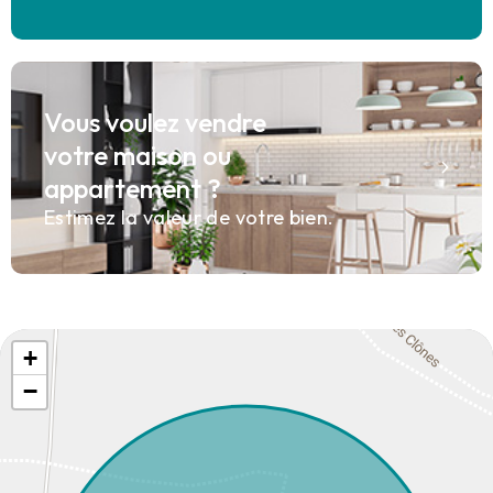
Vous voulez vendre
votre maison ou
appartement ?
Estimez la valeur de votre bien.
+
−