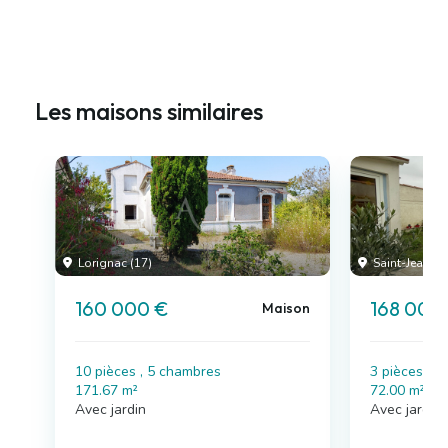
Les maisons similaires
Lorignac (17)
Saint-Jean-d'
160 000 €
168 000
Maison
10 pièces , 5 chambres
3 pièces , 
171.67 m²
72.00 m²
Avec jardin
Avec jardin,