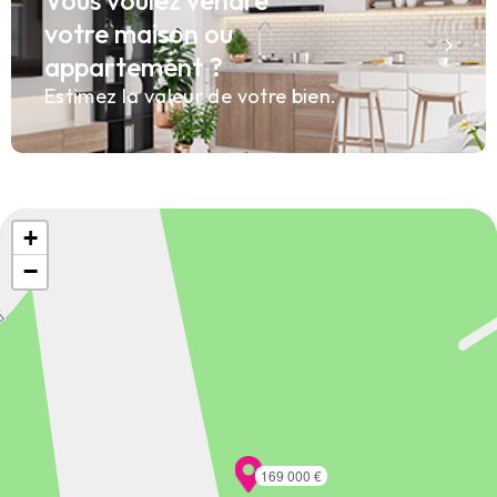
votre maison ou
appartement ?
Estimez la valeur de votre bien.
+
−
169 000 €