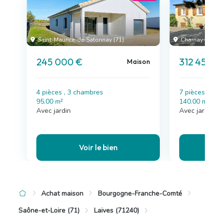
Saint-Maurice-de-Satonnay (71)
Charnay-lès-
245 000 €
312 455 
Maison
4 pièces , 3 chambres
7 pièces , 
95.00 m²
140.00 m²
Avec jardin
Avec jardin
Voir le bien
Achat maison
Bourgogne-Franche-Comté
Saône-et-Loire (71)
Laives (71240)