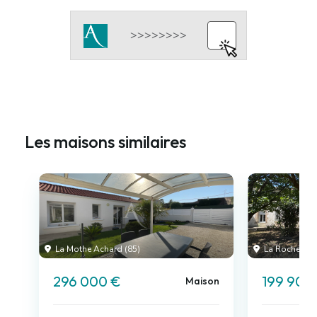
Les maisons similaires
La Mothe Achard (85)
La Roche-sur
296 000 €
199 900
Maison