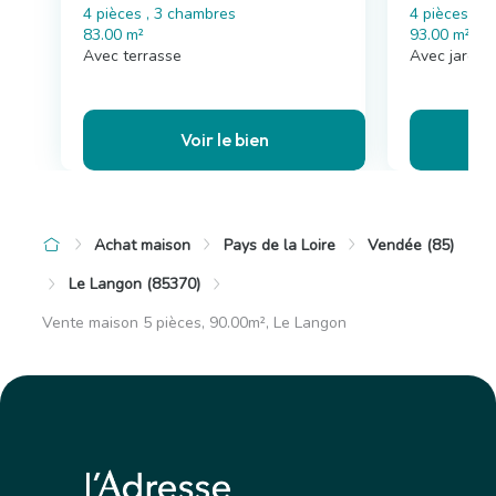
4 pièces , 3 chambres
4 pièces , 
83.00 m²
93.00 m²
Avec terrasse
Avec jardin
Voir le bien
Achat maison
Pays de la Loire
Vendée (85)
Le Langon (85370)
Vente maison 5 pièces, 90.00m², Le Langon