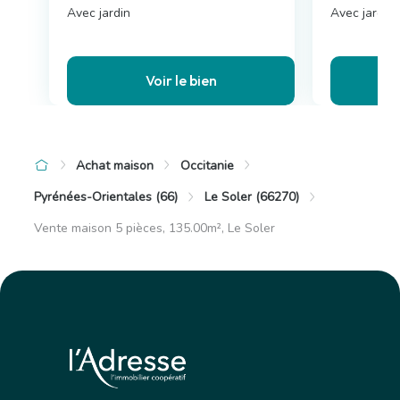
Avec jardin
Avec jardin,
Voir le bien
Achat maison
Occitanie
Pyrénées-Orientales (66)
Le Soler (66270)
Vente maison 5 pièces, 135.00m², Le Soler