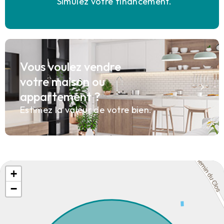
Simulez votre financement.
Vous voulez vendre
votre maison ou
appartement ?
Estimez la valeur de votre bien.
+
−