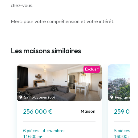
chez-vous.
Merci pour votre compréhension et votre intérêt.
Les maisons similaires
Exclusif
Saint-Cyprien (66)
Perpignan (6
256 000 €
259 000
Maison
6 pièces , 4 chambres
5 pièces , 
116.00 m²
160.00 m²