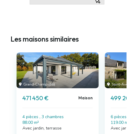
Les maisons similaires
Grand-Champ (56)
Saint-Avé (56
471 450 €
499 200
Maison
4 pièces , 3 chambres
6 pièces , 
88.00 m²
119.00 m²
Avec jardin, terrasse
Avec jardin