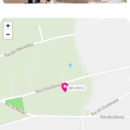
+
−
395 000 €