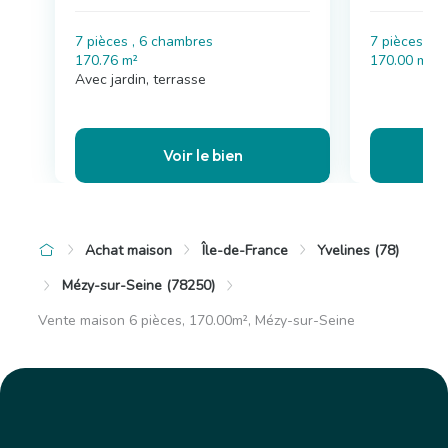
7 pièces , 6 chambres
7 pièces , 
170.76 m²
170.00 m²
Avec jardin, terrasse
Voir le bien
Achat maison
Île-de-France
Yvelines (78)
Mézy-sur-Seine (78250)
Vente maison 6 pièces, 170.00m², Mézy-sur-Seine