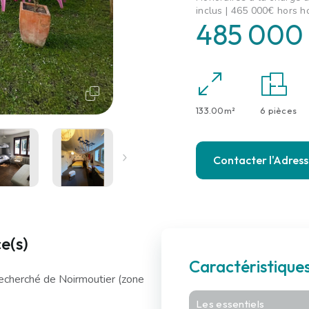
inclus | 465 000€ hors h
485 000
133.00m²
6 pièces
Contacter l'Adres
e(s)
Caractéristique
echerché de Noirmoutier (zone
Les essentiels