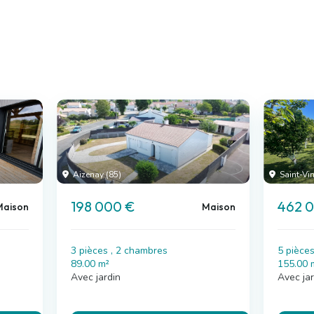
Aizenay (85)
Saint-Vin
198 000 €
462 
Maison
Maison
3 pièces , 2 chambres
5 pièce
89.00 m²
155.00 
Avec jardin
Avec jar