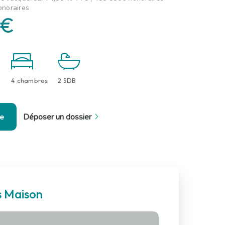
onoraires
 €
4 chambres
2 SDB
se
Déposer un dossier
s Maison