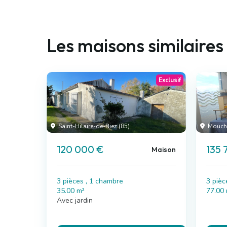
Les maisons similaires
Exclusif
Saint-Hilaire-de-Riez (85)
Mouch
120 000 €
135 
Maison
3 pièces , 1 chambre
3 pièc
35.00 m²
77.00
Avec jardin