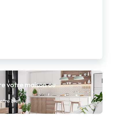
re votre maison ou
otre bien.