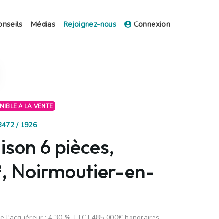
onseils
Médias
Rejoignez-nous
Connexion
ONIBLE A LA VENTE
3472 / 1926
son 6 pièces,
, Noirmoutier-en-
e l'acquéreur : 4,30 % TTC | 485 000€ honoraires