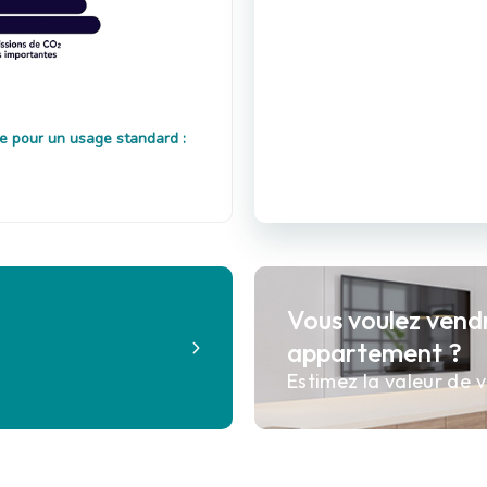
e pour un usage standard :
Vous voulez vend
?
appartement ?
Estimez la valeur de v