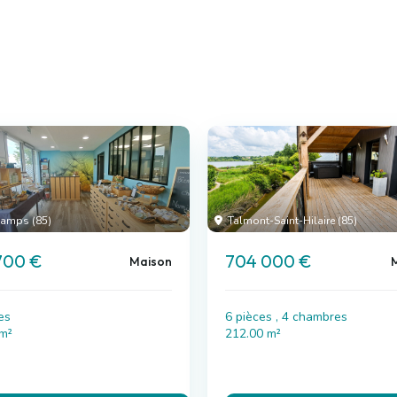
amps (85)
Talmont-Saint-Hilaire (85)
700 €
704 000 €
Maison
es
6 pièces , 4 chambres
 m²
212.00 m²