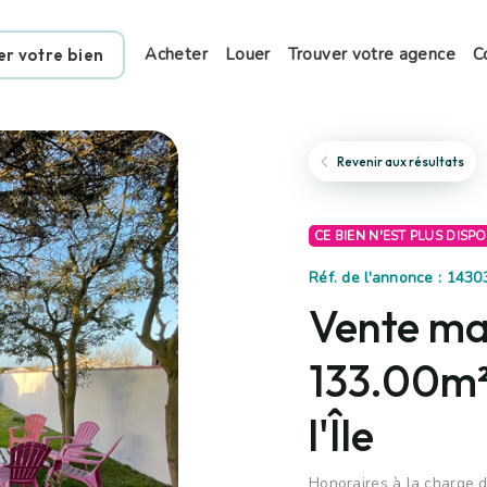
Acheter
Louer
Trouver votre agence
C
er votre bien
Revenir aux résultats
CE BIEN N'EST PLUS DISP
Réf. de l'annonce : 1430
Vente mai
133.00m²
l'Île
Honoraires à la charge d