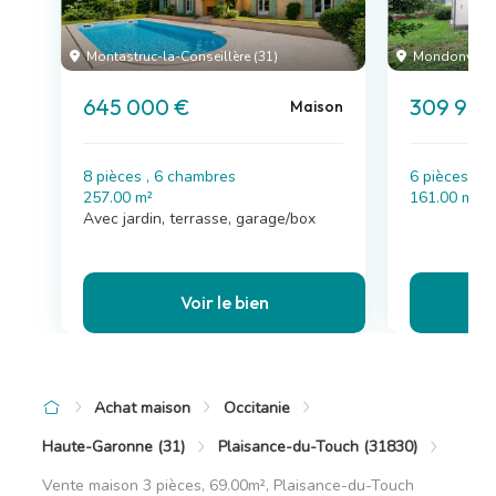
Montastruc-la-Conseillère (31)
Mondonville 
645 000 €
309 900
Maison
8 pièces , 6 chambres
6 pièces , 
257.00 m²
161.00 m²
Avec jardin, terrasse, garage/box
Voir le bien
Achat maison
Occitanie
Haute-Garonne (31)
Plaisance-du-Touch (31830)
Vente maison 3 pièces, 69.00m², Plaisance-du-Touch