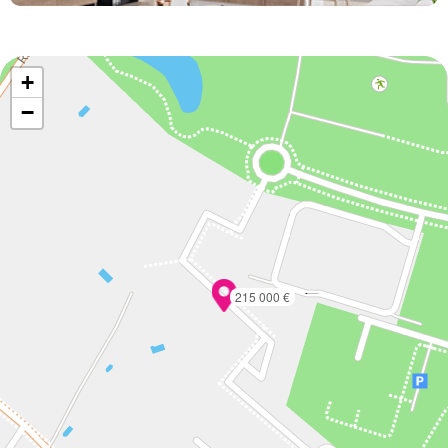
+
−
215 000 €