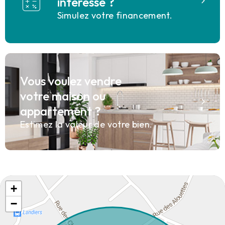
interesse ?
Simulez votre financement.
Vous voulez vendre
votre maison ou
appartement ?
Estimez la valeur de votre bien.
+
−