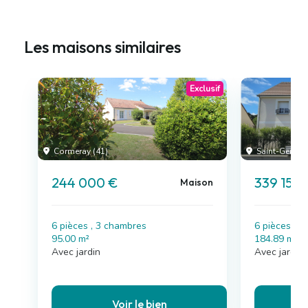
Les maisons similaires
Exclusif
Cormeray (41)
Saint-Gervais
244 000 €
339 150
Maison
6 pièces , 3 chambres
6 pièces , 
95.00 m²
184.89 m²
Avec jardin
Avec jardin,
Voir le bien