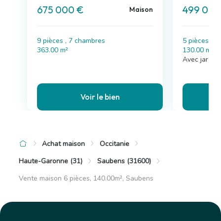
675 000 €
499 000
Maison
9 pièces , 7 chambres
5 pièces , 
363.00 m²
130.00 m²
Avec jardin
Voir le bien
Achat maison
Occitanie
Haute-Garonne (31)
Saubens (31600)
Vente maison 6 pièces, 140.00m², Saubens