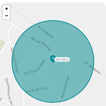
+
−
340 000 €