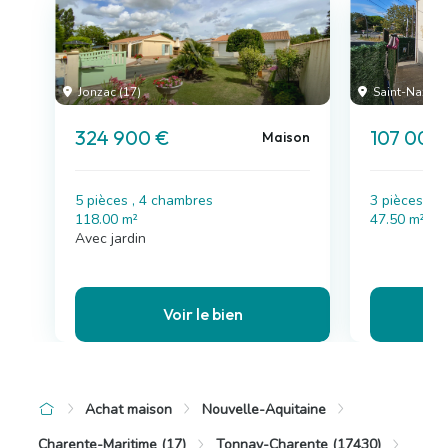
Jonzac (17)
Saint-Nazaire
324 900 €
107 000
Maison
5 pièces , 4 chambres
3 pièces , 
118.00 m²
47.50 m²
Avec jardin
Voir le bien
Achat maison
Nouvelle-Aquitaine
Charente-Maritime (17)
Tonnay-Charente (17430)