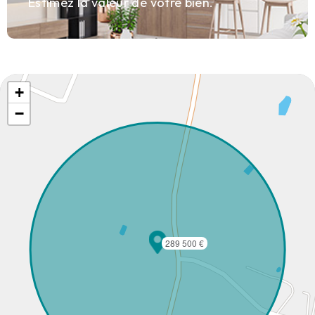
Estimez la valeur de votre bien.
+
−
289 500 €