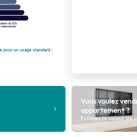
e pour un usage standard :
Vous voulez vend
?
appartement ?
Estimez la valeur de v