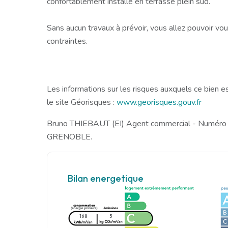
confortablement installé en terrasse plein sud.
Sans aucun travaux à prévoir, vous allez pouvoir vou
contraintes.
Les informations sur les risques auxquels ce bien e
le site Géorisques :
www.georisques.gouv.fr
Bruno THIEBAUT (EI) Agent commercial - Numér
GRENOBLE.
Bilan energetique
168
5