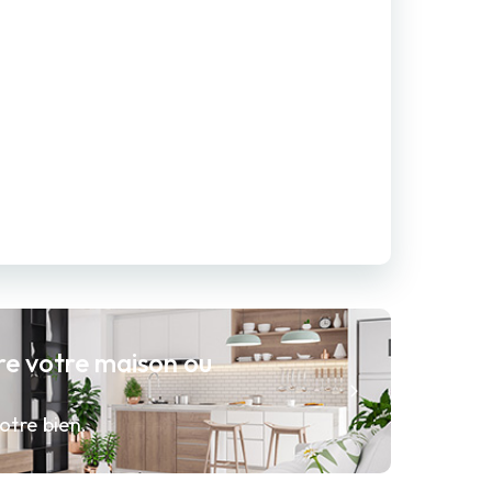
re votre maison ou
otre bien.