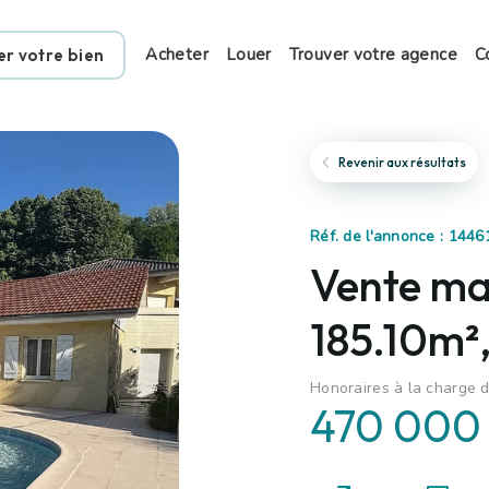
Acheter
Louer
Trouver votre agence
C
er votre bien
Revenir aux résultats
Réf. de l'annonce : 144
Vente mai
185.10m²,
Honoraires à la charge d
470 000