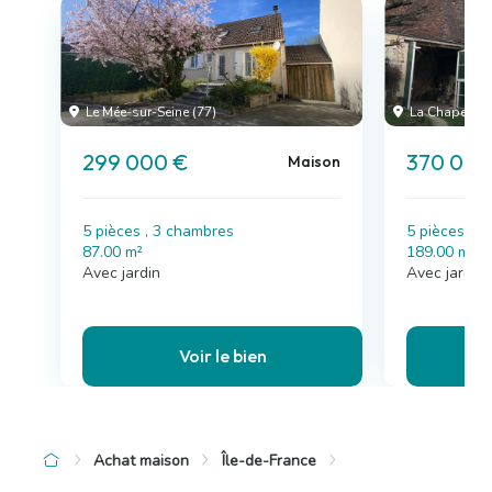
Le Mée-sur-Seine (77)
La Chapelle-G
299 000 €
370 000
Maison
5 pièces , 3 chambres
5 pièces , 
87.00 m²
189.00 m²
Avec jardin
Avec jardin,
Voir le bien
Achat maison
Île-de-France