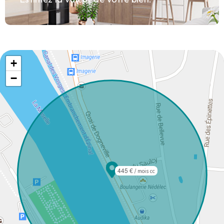
+
−
445 €
/ mois cc