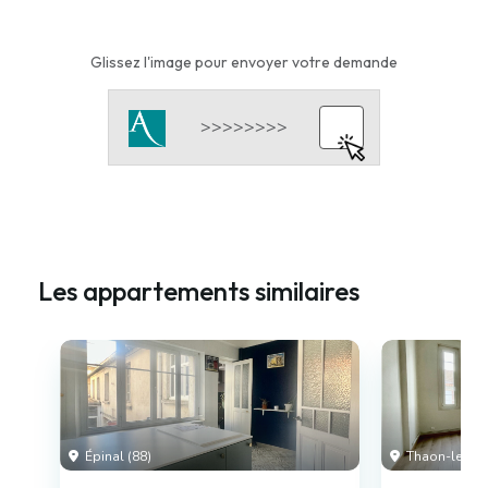
Glissez l'image pour envoyer votre demande
Les appartements similaires
Épinal (88)
Thaon-les-Vo